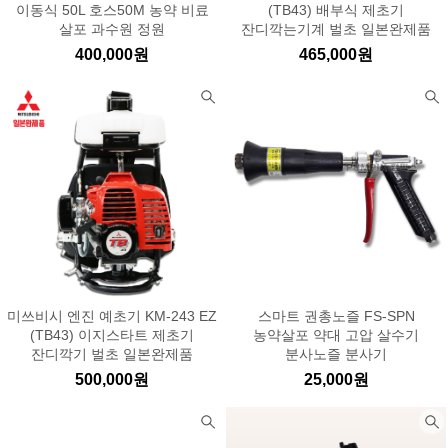
이동식 50L 호스50M 농약 비료
(TB43) 배부식 제초기
살포 과수원 정원
잔디깍는기계 벌초 일본완제품
400,000원
465,000원
미쓰비시 엔진 예초기 KM-243 EZ
스마트 권총노즐 FS-SPN
(TB43) 이지스타트 제초기
농약살포 약대 고압 살수기
잔디깍기 벌초 일본완제품
분사노즐 분사기
500,000원
25,000원