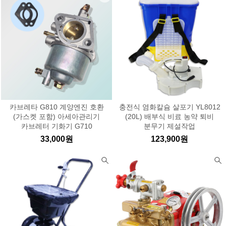
카브레타 G810 계양엔진 호환
충전식 염화칼슘 살포기 YL8012
(가스켓 포함) 아세아관리기
(20L) 배부식 비료 농약 퇴비
카브레터 기화기 G710
분무기 제설작업
33,000원
123,900원