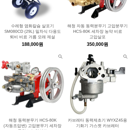
수레형 염화칼슘 살포기
해청 자동 동력분무기 고압분무기
SM080CD (29L) 밀차식 다용도
HCS-80K 세차장 농약 비료
퇴비 비료 거름 모래 제설
고압살포
188,000원
350,000원
해청 동력분무기 HCS-80K
카브레타 동력제초기 WYXZ45용
(자동조압변) 고압분무기 세차장
기화기 가스켓 카브레터