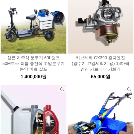
삼륜 자주식 분무기 60L탱크
카브레타 GX390 혼다엔진
50M호스 리튬 충전식 고압분무기
(양수기 고압세척기 용) 13마력
농약 비료 살포
엔진 카브레터 기화기
1,400,000원
65,000원