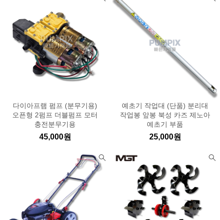
다이아프램 펌프 (분무기용)
예초기 작업대 (단품) 분리대
오픈형 2펌프 더블펌프 모터
작업봉 앞봉 북성 카즈 제노아
충전분무기용
예초기 부품
45,000원
25,000원