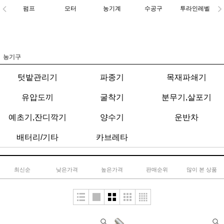
펌프
모터
농기계
수공구
투라인레벨
농기구
텃밭관리기
파종기
목재파쇄기
유압도끼
굴착기
분무기,살포기
예초기,잔디깍기
양수기
운반차
배터리/기타
카브레타
최신순
낮은가격
높은가격
판매순위
많이 본 상품