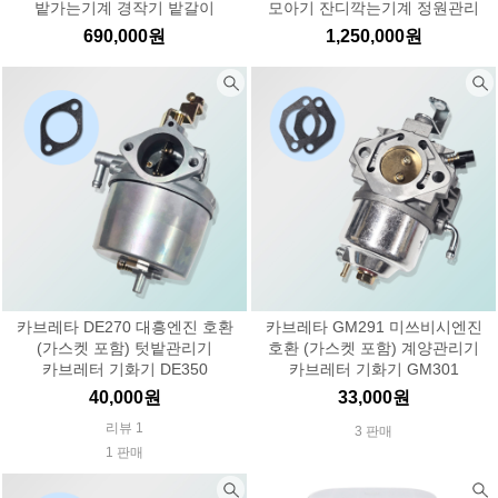
밭가는기계 경작기 밭갈이
모아기 잔디깍는기계 정원관리
690,000원
1,250,000원
카브레타 DE270 대흥엔진 호환
카브레타 GM291 미쓰비시엔진
(가스켓 포함) 텃밭관리기
호환 (가스켓 포함) 계양관리기
카브레터 기화기 DE350
카브레터 기화기 GM301
40,000원
33,000원
리뷰 1
3 판매
1 판매