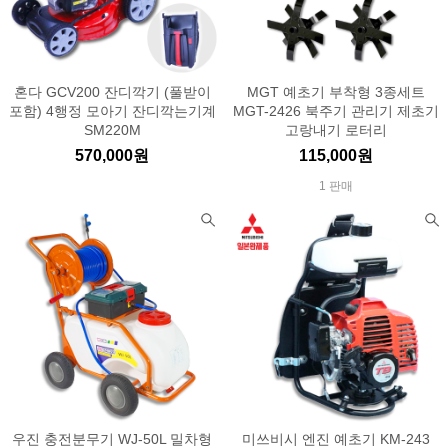
혼다 GCV200 잔디깍기 (풀받이
MGT 예초기 부착형 3종세트
포함) 4행정 모아기 잔디깍는기계
MGT-2426 북주기 관리기 제초기
SM220M
고랑내기 로터리
570,000원
115,000원
1 판매
우진 충전분무기 WJ-50L 밀차형
미쓰비시 엔진 예초기 KM-243