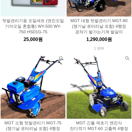
텃밭관리기용 오일세트 (엔진오일
MGT 대형 텃밭관리기 MGT-80
기어오일 혼합통) WY-500 WY-
(쟁기날 로터리날 포함) 4행정
750 HSD1G-75
경작기 밭가는기계 밭갈이
25,000원
1,290,000원
1 판매
MGT 소형 텃밭관리기 MGT-75
MGT 긴풀 제초기 엔진식
(쟁기날 로터리날 포함) 4행정
잔디깍기 MGT-60 고출력 4행정