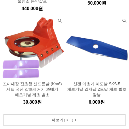
물청소 농약살포
50,000원
440,000원
꼬마대장 잡초왕 신드론날 (Km6)
신겐 예초기 이도날 SKS-5
세트 국산 잡초제거기 꽈배기
제초기날 일자날 2도날 제초 벌초
예초기날 제초 벌초
칼날
39,800원
6,000원
더보기
(
1
/
11
)
+