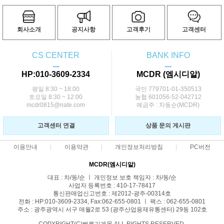
회사소개
공지사항
고객후기
고객센터
CS CENTER
BANK INFO
ㅡ
ㅡ
HP:010-3609-2334
MCDR (엠시디알)
평일 8:30 ~ 18:00
국민 779701-01-350513
토요일 8:30 ~ 12:00
농협 601056-52-042712
mcdr0815@nate.com
예금주 : 차동순(MCDR)
고객센터 연결
상품 문의 게시판
이용안내
이용약관
개인정보처리방침
PC버전
MCDR(엠시디알)
대표 : 차/동/순 ㅣ 개인정보 보호 책임자 : 차/동/순
사업자 등록번호 : 410-17-78417
통신판매업신고번호 : 제2012-광주-00314호
전화 : HP:010-3609-2334, Fax:062-655-0801 ㅣ 팩스 : 062-655-0801
주소 : 광주광역시 서구 매월2로 53 (광주산업용재유통센터) 29동 102호