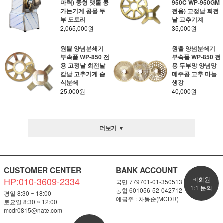
마력) 중형 맷돌 콩
950C WP-950GM
가는기계 콩물 두
전용) 고정날 회전
부 도토리
날 고추기계
2,065,000원
35,000원
원뿔 양념분쇄기
원뿔 양념분쇄기
부속품 WP-850 전
부속품 WP-850 전
용 고정날 회전날
용 두부망 양념망
칼날 고추기계 습
메주콩 고추 마늘
식분쇄
생강
25,000원
40,000원
더보기 ▼
CUSTOMER CENTER
BANK ACCOUNT
HP:010-3609-2334
비회원
국민 779701-01-350513
1:1 문의
농협 601056-52-042712
평일 8:30 ~ 18:00
예금주 : 차동순(MCDR)
토요일 8:30 ~ 12:00
mcdr0815@nate.com