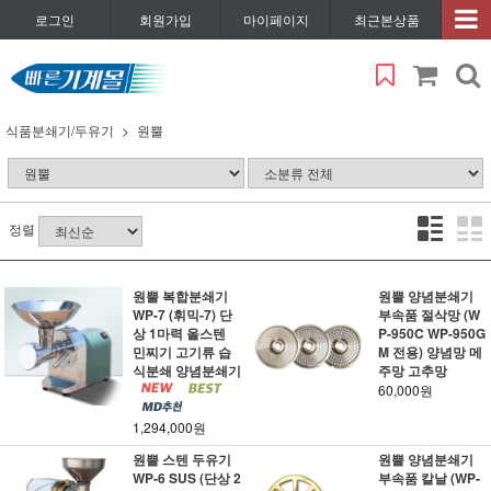
로그인
회원가입
마이페이지
최근본상품
식품분쇄기/두유기
원뿔
정렬
원뿔 복합분쇄기
원뿔 양념분쇄기
WP-7 (휘믹-7) 단
부속품 절삭망 (W
상 1마력 올스텐
P-950C WP-950G
민찌기 고기류 습
M 전용) 양념망 메
식분쇄 양념분쇄기
주망 고추망
60,000원
1,294,000원
원뿔 스텐 두유기
원뿔 양념분쇄기
WP-6 SUS (단상 2
부속품 칼날 (WP-