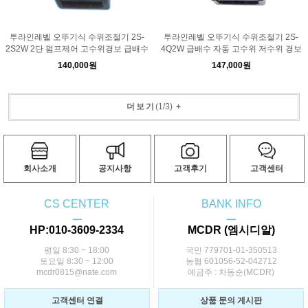
투라인레벨 오뚜기식 수위조절기 2S-
투라인레벨 오뚜기식 수위조절기 2S-
2S2W 2단 펌프제어 고수위경보 급배수
4Q2W 급배수 자동 고수위 저수위 경보
140,000원
147,000원
더보기
(
1
/
3
)
+
회사소개
공지사항
고객후기
고객센터
CS CENTER
BANK INFO
ㅡ
ㅡ
HP:010-3609-2334
MCDR (엠시디알)
평일 8:30 ~ 18:00
국민 779701-01-350513
토요일 8:30 ~ 12:00
농협 601056-52-042712
mcdr0815@nate.com
예금주 : 차동순(MCDR)
고객센터 연결
상품 문의 게시판