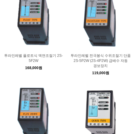
투라인레벨 플로트식 액면조절기 2S-
투라인레벨 전극봉식 수위조절기 단품
5F2W
2S-5P2W (2S-4P2W) 급배수 자동
경보장치
168,000원
119,000원