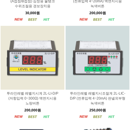
(A접점/B접점) 심정용 물탱크
(전류입력 4~20mA) 액면지시용
수위조절용 경보장치용
녹색버튼
30,000원
200,000원
투라인레벨 레벨지시계 2L-LI-D/P
투라인레벨 레벨지시조절계 2L-LIC-
(저항입력 0~300Ω) 액면지시용
D/P (전류입력 4~20mA) 판넬외부형
노랑버튼
녹색버튼
200,000원
250,000원