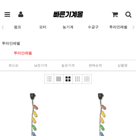
펌프
모터
농기계
수공구
투라인레벨
투라인레벨
투라인레벨
최신순
낮은가격
높은가격
판매순위
상품명