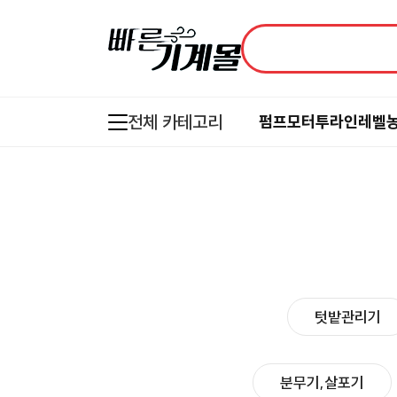
전체 카테고리
펌프
모터
투라인레벨
텃밭관리기
분무기,살포기