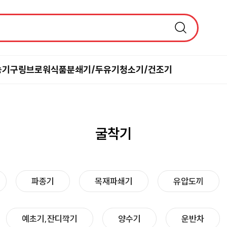
농기구
링브로워
식품분쇄기/두유기
청소기/건조기
굴착기
파종기
목재파쇄기
유압도끼
예초기,잔디깍기
양수기
운반차