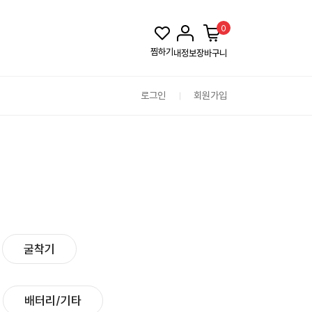
0
찜하기
내정보
장바구니
로그인
회원가입
굴착기
배터리/기타