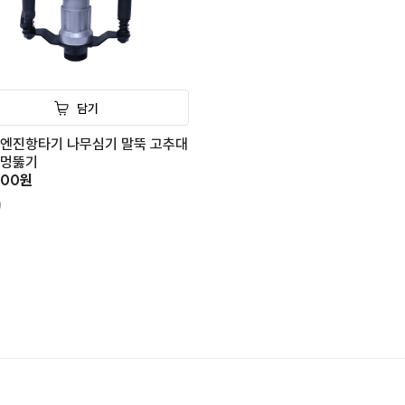
담기
 엔진항타기 나무심기 말뚝 고추대
구멍뚫기
000원
)