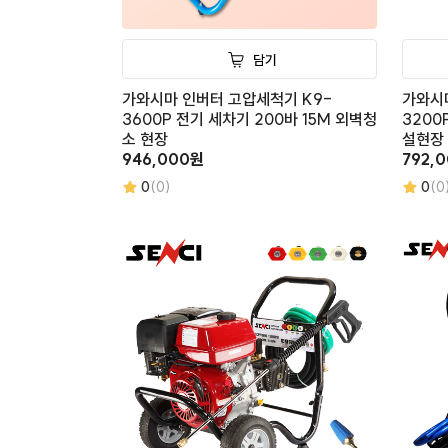
담기
가와시마 인버터 고압세척기 K9-
가와시
3600P 전기 세차기 200바 15M 외벽청
3200
소 현장
설현장
946,000원
792,
0
(0)
0
(0