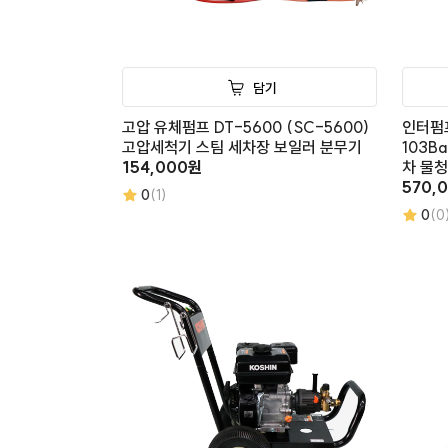
담기
고압 유체펌프 DT-5600 (SC-5600)
인터펌프
고압세척기 스팀 세차장 보일러 분무기
103B
154,000원
차 물
570,
0
(1)
0
(0