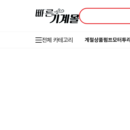
전체 카테고리
계절상품
펌프
모터
투