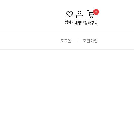
0
찜하기
내정보
장바구니
로그인
회원가입