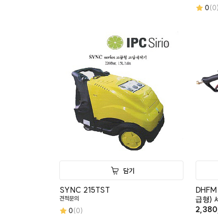
0
(0
담기
SYNC 215TST
DHFM
견적문의
급형) 
2,38
0
(0)