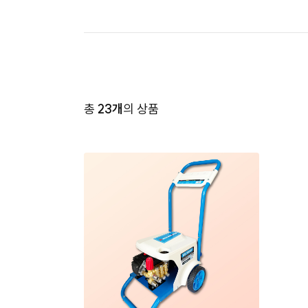
총
23개
의 상품