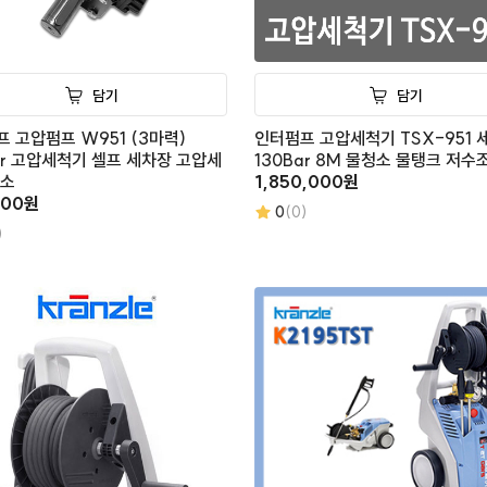
담기
담기
 고압펌프 W951 (3마력)
인터펌프 고압세척기 TSX-951 
ar 고압세척기 셀프 세차장 고압세
130Bar 8M 물청소 물탱크 저수
청소
1,850,000원
000원
0
(0)
)