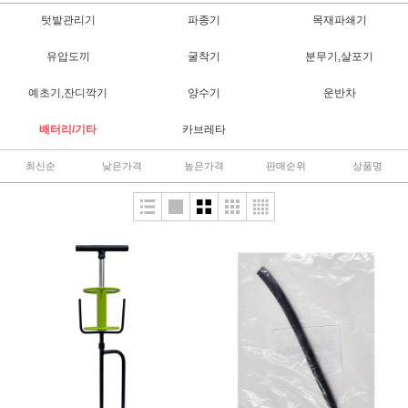
텃밭관리기
파종기
목재파쇄기
유압도끼
굴착기
분무기,살포기
예초기,잔디깍기
양수기
운반차
배터리/기타
카브레타
최신순
낮은가격
높은가격
판매순위
상품명