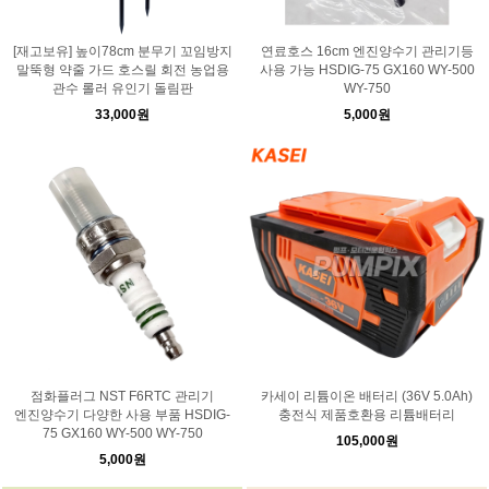
[재고보유] 높이78cm 분무기 꼬임방지
연료호스 16cm 엔진양수기 관리기등
말뚝형 약줄 가드 호스릴 회전 농업용
사용 가능 HSDIG-75 GX160 WY-500
관수 롤러 유인기 돌림판
WY-750
33,000원
5,000원
점화플러그 NST F6RTC 관리기
카세이 리튬이온 배터리 (36V 5.0Ah)
엔진양수기 다양한 사용 부품 HSDIG-
충전식 제품호환용 리튬배터리
75 GX160 WY-500 WY-750
105,000원
5,000원