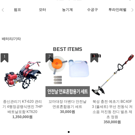
펌프
모터
농기계
수공구
투라인레벨
배터리/기타
BEST ITEMS
1
2
3
종신관리기 KT-620 관리
꼬마대장 더벤다 안전날
북성 충전 예초기 BC40F
기 4행정공랭식엔진 7HP
연료혼합용기 세트
3 (풀세트) 무선 전동식 저
배토날포함 KT620
30,000원
소음 저진동 잔디 벌초 제
1,350,000원
초 정원
350,000원