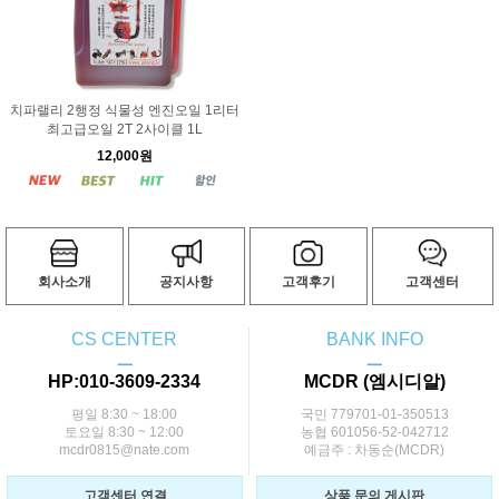
치파랠리 2행정 식물성 엔진오일 1리터
최고급오일 2T 2사이클 1L
12,000원
회사소개
공지사항
고객후기
고객센터
CS CENTER
BANK INFO
ㅡ
ㅡ
HP:010-3609-2334
MCDR (엠시디알)
평일 8:30 ~ 18:00
국민 779701-01-350513
토요일 8:30 ~ 12:00
농협 601056-52-042712
mcdr0815@nate.com
예금주 : 차동순(MCDR)
고객센터 연결
상품 문의 게시판