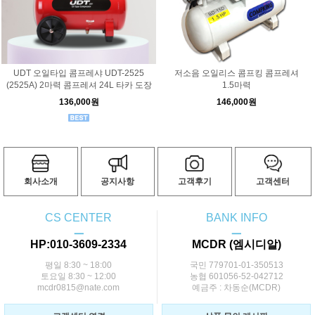
UDT 오일타입 콤프레샤 UDT-2525
저소음 오일리스 콤프킹 콤프레셔
(2525A) 2마력 콤프레셔 24L 타카 도장
1.5마력
136,000원
146,000원
회사소개
공지사항
고객후기
고객센터
CS CENTER
BANK INFO
ㅡ
ㅡ
HP:010-3609-2334
MCDR (엠시디알)
평일 8:30 ~ 18:00
국민 779701-01-350513
토요일 8:30 ~ 12:00
농협 601056-52-042712
mcdr0815@nate.com
예금주 : 차동순(MCDR)