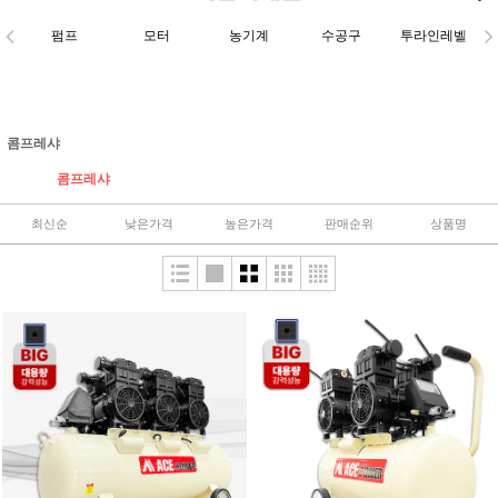
펌프
모터
농기계
수공구
투라인레벨
콤프레샤
콤프레샤
최신순
낮은가격
높은가격
판매순위
상품명