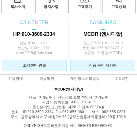
회사소개
공지사항
고객후기
고객센터
CS CENTER
BANK INFO
ㅡ
ㅡ
HP:010-3609-2334
MCDR (엠시디알)
평일 8:30 ~ 18:00
국민 779701-01-350513
토요일 8:30 ~ 12:00
농협 601056-52-042712
mcdr0815@nate.com
예금주 : 차동순(MCDR)
고객센터 연결
상품 문의 게시판
이용안내
이용약관
개인정보처리방침
PC버전
MCDR(엠시디알)
대표 : 차/동/순 ㅣ 개인정보 보호 책임자 : 차/동/순
사업자 등록번호 : 410-17-78417
통신판매업신고번호 : 제2012-광주-00314호
전화 : HP:010-3609-2334, Fax:062-655-0801 ㅣ 팩스 : 062-655-0801
주소 : 광주광역시 서구 매월2로 53 (광주산업용재유통센터) 29동 102호
COPYRIGHT(C)빠른기계몰 ALL RIGHTS RESERVED.