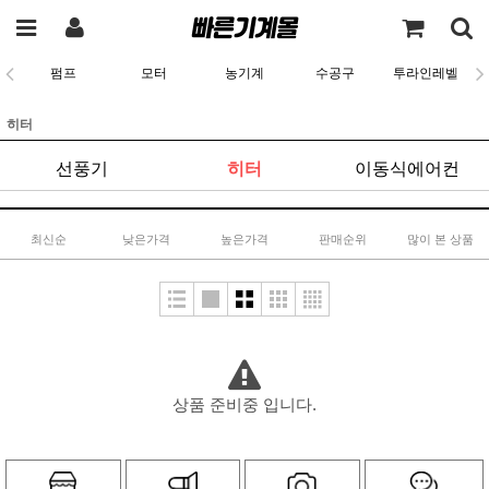
펌프
모터
농기계
수공구
투라인레벨
히터
선풍기
히터
이동식에어컨
최신순
낮은가격
높은가격
판매순위
많이 본 상품
상품 준비중 입니다.