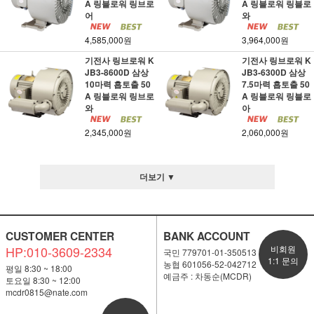
A 링블로워 링브로
A 링블로워 링블로
어
와
4,585,000원
3,964,000원
기전사 링브로워 K
기전사 링브로워 K
JB3-8600D 삼상
JB3-6300D 삼상
10마력 흡토출 50
7.5마력 흡토출 50
A 링블로워 링브로
A 링블로워 링블로
와
아
2,345,000원
2,060,000원
더보기 ▼
CUSTOMER CENTER
BANK ACCOUNT
HP:010-3609-2334
비회원
국민 779701-01-350513
1:1 문의
농협 601056-52-042712
평일 8:30 ~ 18:00
예금주 : 차동순(MCDR)
토요일 8:30 ~ 12:00
mcdr0815@nate.com