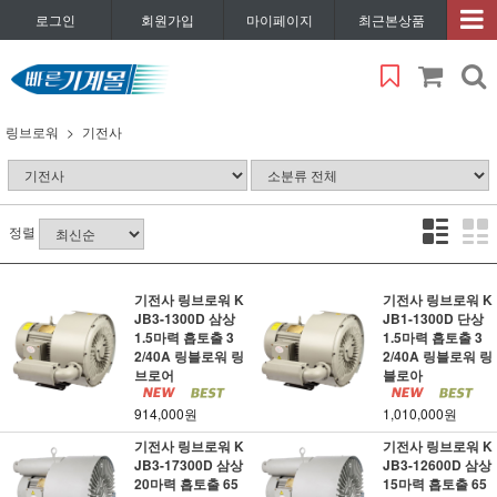
로그인
회원가입
마이페이지
최근본상품
링브로워
기전사
정렬
기전사 링브로워 K
기전사 링브로워 K
JB3-1300D 삼상
JB1-1300D 단상
1.5마력 흡토출 3
1.5마력 흡토출 3
2/40A 링블로워 링
2/40A 링블로워 링
브로어
블로아
914,000원
1,010,000원
기전사 링브로워 K
기전사 링브로워 K
JB3-17300D 삼상
JB3-12600D 삼상
20마력 흡토출 65
15마력 흡토출 65