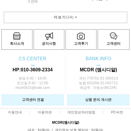
3 판매
더보기
(
1
/
4
)
+
회사소개
공지사항
고객후기
고객센터
CS CENTER
BANK INFO
ㅡ
ㅡ
HP:010-3609-2334
MCDR (엠시디알)
평일 8:30 ~ 18:00
국민 779701-01-350513
토요일 8:30 ~ 12:00
농협 601056-52-042712
mcdr0815@nate.com
예금주 : 차동순(MCDR)
고객센터 연결
상품 문의 게시판
이용안내
이용약관
개인정보처리방침
PC버전
MCDR(엠시디알)
대표 : 차/동/순 ㅣ 개인정보 보호 책임자 : 차/동/순