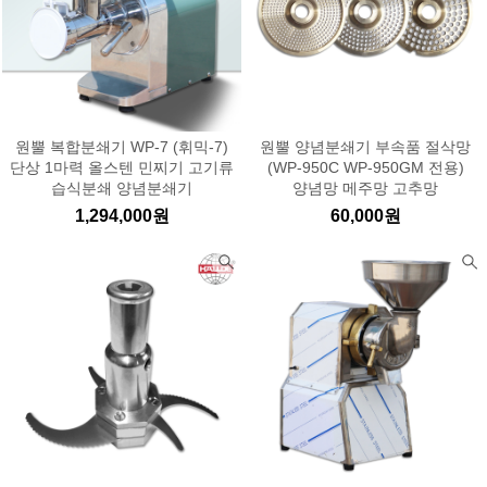
원뿔 복합분쇄기 WP-7 (휘믹-7)
원뿔 양념분쇄기 부속품 절삭망
단상 1마력 올스텐 민찌기 고기류
(WP-950C WP-950GM 전용)
습식분쇄 양념분쇄기
양념망 메주망 고추망
1,294,000원
60,000원