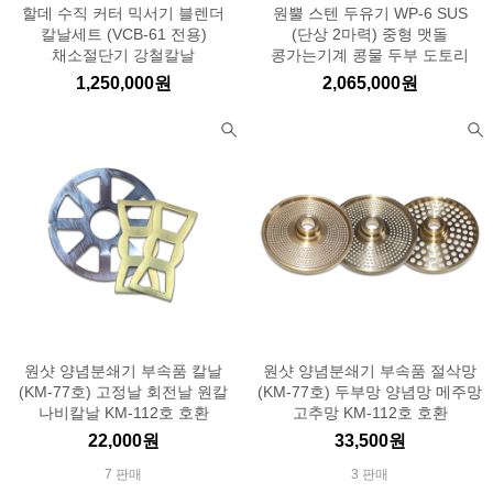
할데 수직 커터 믹서기 블렌더
원뿔 스텐 두유기 WP-6 SUS
칼날세트 (VCB-61 전용)
(단상 2마력) 중형 맷돌
채소절단기 강철칼날
콩가는기계 콩물 두부 도토리
1,250,000원
2,065,000원
원샷 양념분쇄기 부속품 칼날
원샷 양념분쇄기 부속품 절삭망
(KM-77호) 고정날 회전날 원칼
(KM-77호) 두부망 양념망 메주망
나비칼날 KM-112호 호환
고추망 KM-112호 호환
22,000원
33,500원
7 판매
3 판매