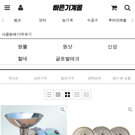
펌프
모터
농기계
수공구
투라인레벨
식품분쇄기/두유기
원뿔
원샷
신성
할데
글로벌테크
최신순
낮은가격
높은가격
판매순위
많이 본 상품