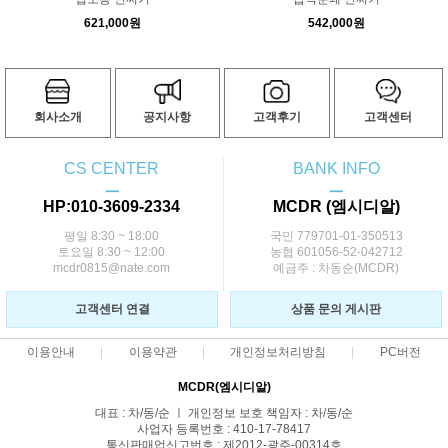
621,000원
542,000원
회사소개
공지사항
고객후기
고객센터
CS CENTER
BANK INFO
ㅡ
ㅡ
HP:010-3609-2334
MCDR (엠시디알)
평일 8:30 ~ 18:00
국민 779701-01-350513
토요일 8:30 ~ 12:00
농협 601056-52-042712
mcdr0815@nate.com
예금주 : 차동순(MCDR)
고객센터 연결
상품 문의 게시판
이용안내
이용약관
개인정보처리방침
PC버전
MCDR(엠시디알)
대표 : 차/동/순 ㅣ 개인정보 보호 책임자 : 차/동/순
사업자 등록번호 : 410-17-78417
통신판매업신고번호 : 제2012-광주-00314호