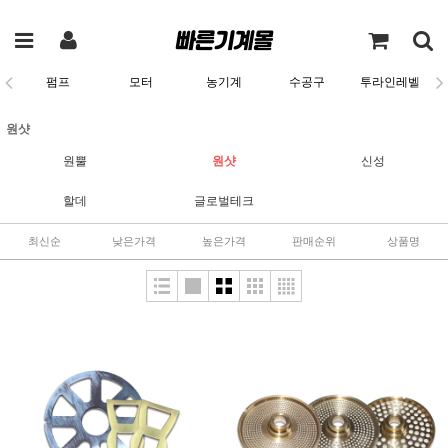
펌프
모터
농기계
수공구
투라인레벨
원샷
원뿔
원샷
신성
할데
글로벌테크
최신순
낮은가격
높은가격
판매순위
상품명