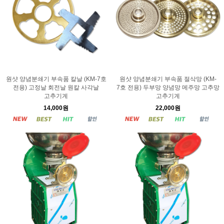
원샷 양념분쇄기 부속품 칼날 (KM-7호
원샷 양념분쇄기 부속품 절삭망 (KM-
전용) 고정날 회전날 원칼 사각날
7호 전용) 두부망 양념망 메주망 고추망
고추기계
고추기계
14,000원
22,000원