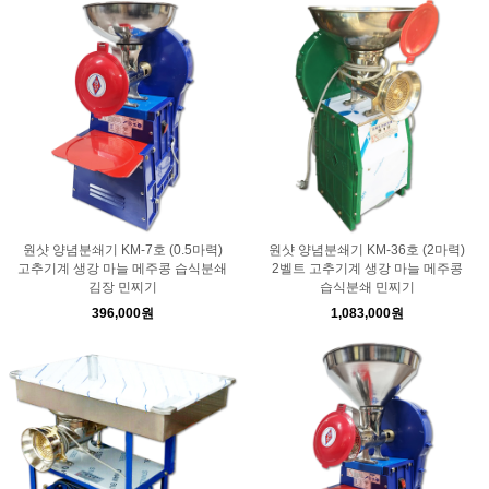
원샷 양념분쇄기 KM-7호 (0.5마력)
원샷 양념분쇄기 KM-36호 (2마력)
고추기계 생강 마늘 메주콩 습식분쇄
2벨트 고추기계 생강 마늘 메주콩
김장 민찌기
습식분쇄 민찌기
396,000원
1,083,000원