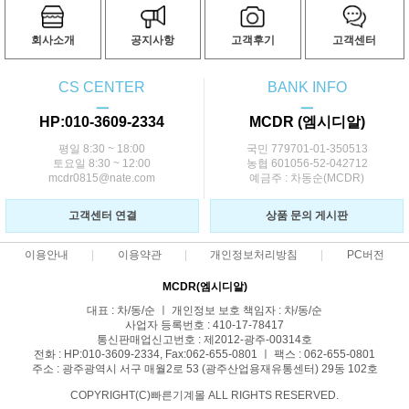
회사소개
공지사항
고객후기
고객센터
CS CENTER
BANK INFO
ㅡ
ㅡ
HP:010-3609-2334
MCDR (엠시디알)
평일 8:30 ~ 18:00
국민 779701-01-350513
토요일 8:30 ~ 12:00
농협 601056-52-042712
mcdr0815@nate.com
예금주 : 차동순(MCDR)
고객센터 연결
상품 문의 게시판
이용안내
이용약관
개인정보처리방침
PC버전
MCDR(엠시디알)
대표 : 차/동/순 ㅣ 개인정보 보호 책임자 : 차/동/순
사업자 등록번호 : 410-17-78417
통신판매업신고번호 : 제2012-광주-00314호
전화 : HP:010-3609-2334, Fax:062-655-0801 ㅣ 팩스 : 062-655-0801
주소 : 광주광역시 서구 매월2로 53 (광주산업용재유통센터) 29동 102호
COPYRIGHT(C)빠른기계몰 ALL RIGHTS RESERVED.