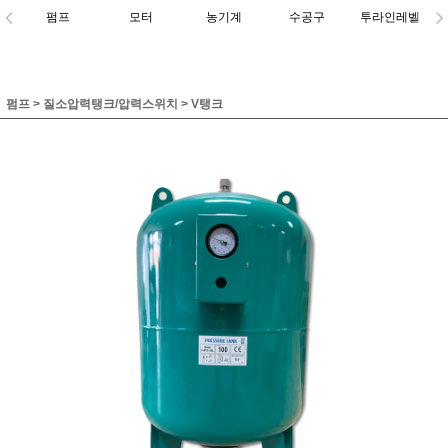
펌프
모터
농기계
수공구
투라인레벨
펌프
>
질소압력탱크/압력스위치
>
V탱크