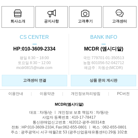
회사소개
공지사항
고객후기
고객센터
CS CENTER
BANK INFO
ㅡ
ㅡ
HP:010-3609-2334
MCDR (엠시디알)
평일 8:30 ~ 18:00
국민 779701-01-350513
토요일 8:30 ~ 12:00
농협 601056-52-042712
mcdr0815@nate.com
예금주 : 차동순(MCDR)
고객센터 연결
상품 문의 게시판
이용안내
이용약관
개인정보처리방침
PC버전
MCDR(엠시디알)
대표 : 차/동/순 ㅣ 개인정보 보호 책임자 : 차/동/순
사업자 등록번호 : 410-17-78417
통신판매업신고번호 : 제2012-광주-00314호
전화 : HP:010-3609-2334, Fax:062-655-0801 ㅣ 팩스 : 062-655-0801
주소 : 광주광역시 서구 매월2로 53 (광주산업용재유통센터) 29동 102호