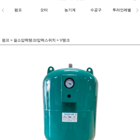
펌프
모터
농기계
수공구
투라인레벨
펌프
>
질소압력탱크/압력스위치
>
V탱크