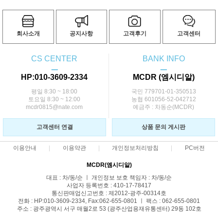
회사소개
공지사항
고객후기
고객센터
CS CENTER
BANK INFO
ㅡ
ㅡ
HP:010-3609-2334
MCDR (엠시디알)
평일 8:30 ~ 18:00
국민 779701-01-350513
토요일 8:30 ~ 12:00
농협 601056-52-042712
mcdr0815@nate.com
예금주 : 차동순(MCDR)
고객센터 연결
상품 문의 게시판
이용안내
이용약관
개인정보처리방침
PC버전
MCDR(엠시디알)
대표 : 차/동/순 ㅣ 개인정보 보호 책임자 : 차/동/순
사업자 등록번호 : 410-17-78417
통신판매업신고번호 : 제2012-광주-00314호
전화 : HP:010-3609-2334, Fax:062-655-0801 ㅣ 팩스 : 062-655-0801
주소 : 광주광역시 서구 매월2로 53 (광주산업용재유통센터) 29동 102호