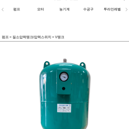
펌프
모터
농기계
수공구
투라인레벨
펌프
>
질소압력탱크/압력스위치
>
V탱크