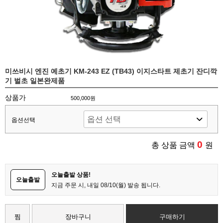
미쓰비시 엔진 예초기 KM-243 EZ (TB43) 이지스타트 제초기 잔디깍
기 벌초 일본완제품
상품가
500,000원
옵션선택
0
총 상품 금액
원
오늘출발 상품!
오늘출발
지금 주문 시, 내일 08/10(월) 발송 됩니다.
찜
장바구니
구매하기