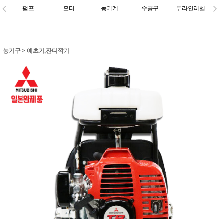
펌프
모터
농기계
수공구
투라인레벨
농기구
>
예초기,잔디깍기