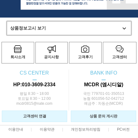
상품정보고시 보기
회사소개
공지사항
고객후기
고객센터
CS CENTER
BANK INFO
ㅡ
ㅡ
HP:010-3609-2334
MCDR (엠시디알)
평일 8:30 ~ 18:00
국민 779701-01-350513
토요일 8:30 ~ 12:00
농협 601056-52-042712
mcdr0815@nate.com
예금주 : 차동순(MCDR)
고객센터 연결
상품 문의 게시판
이용안내
이용약관
개인정보처리방침
PC버전